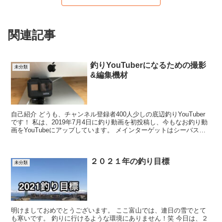
関連記事
釣りYouTuberになるための撮影
未分類
&編集機材
自己紹介 どうも、チャンネル登録者400人少しの底辺釣りYouTuber
です！ 私は、2019年7月4日に釣り動画を初投稿し、今もなお釣り動
画をYouTubeにアップしています。 メインターゲットはシーバス、
歴は3年目にはいります。 シーバ...
２０２１年の釣り目標
未分類
明けましておめでとうございます。 ここ富山では、連日の雪でとて
も寒いです。 釣りに行けるような環境にありません！笑 今日は、２