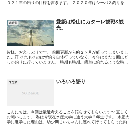
０２１年の釣りの目標を書きます。 ２０２０年はシーバス釣りを始
めて２年目の年でした。 今年は３年目に入ります。 去...
愛媛は松山にカターレ観戦&観
未分類
光。
皆様、お久しぶりです。 前回更新から約２ヶ月が経ってしまいまし
た…汗 それもそのはず釣り自体行っていなく、今年はまだ３回ほど
しか釣りに行っていません。 時期も時期。簡単に釣れるような時期
ではないのでなかなか行く気にならず、のんびりしてました...
いろいろ語り
未分類
こんにちは、今回は最近考えることを語らせてもらいます〜 宜しく
お願いします。 私は今現在水産大学に通う大学２年生です。 水産大
学に進学した理由は、幼少期じいちゃんに連れて行ってもらった釣り
をきっかけに、 釣りや海が好きになり、面白そうという...