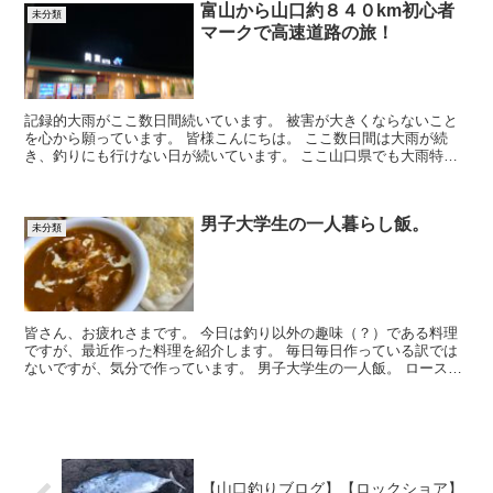
富山から山口約８４０km初心者
未分類
マークで高速道路の旅！
記録的大雨がここ数日間続いています。 被害が大きくならないこと
を心から願っています。 皆様こんにちは。 ここ数日間は大雨が続
き、釣りにも行けない日が続いています。 ここ山口県でも大雨特別
警報が出ています。 近隣の県では河川の氾濫が見られ、と...
男子大学生の一人暮らし飯。
未分類
皆さん、お疲れさまです。 今日は釣り以外の趣味（？）である料理
ですが、最近作った料理を紹介します。 毎日毎日作っている訳では
ないですが、気分で作っています。 男子大学生の一人飯。 ロース
（？）カツと生野菜セット なまくらをして小麦粉、卵、パ...
【山口釣りブログ】【ロックショア】