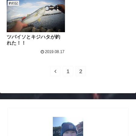
釣行記
ツバイソとキジハタが釣
れた！！
2019.08.17
前
1
2
へ